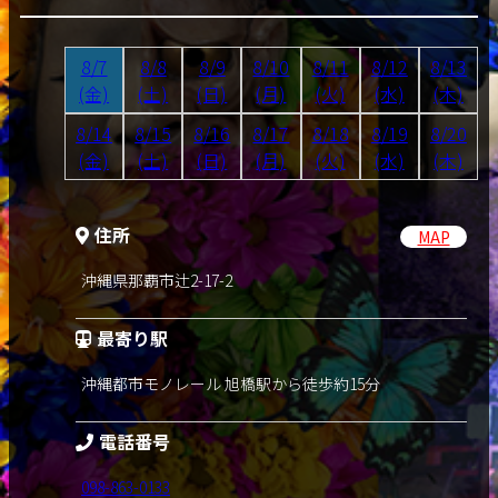
8/7
8/8
8/9
8/10
8/11
8/12
8/13
(金)
(土)
(日)
(月)
(火)
(水)
(木)
8/14
8/15
8/16
8/17
8/18
8/19
8/20
(金)
(土)
(日)
(月)
(火)
(水)
(木)
住所
MAP
沖縄県那覇市辻2-17-2
最寄り駅
沖縄都市モノレール 旭橋駅から徒歩約15分
電話番号
098-863-0133