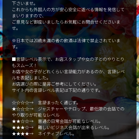
下さいませ。
これからも外国人の方が安心安全に遊べる情報を発信して
まいりますので、
ご意見など御座いましたらお気軽にお問合せくださいま
せ。
※日本では20歳未満の者の飲酒は法律で禁止されていま
す。
■言語レベル表示で、お店スタップや女の子とのやりとり
もスムーズ！
お店や女の子がどれくらい言語能力があるのか、言語レベ
ルを表記しました。
お店選びの際に是非ご参考にしてください。
サイト内の言語レベル表記は下記の通りです。
☆☆☆☆→ 言語まったく通じず。
★☆☆☆→ ジャスチャーやテロップ、最低限の会話での
やり取りが可能なレベル
★★☆☆→ 普通の日常会話が可能なレベル。
★★★☆→ 難しいビジネス会話が出来るレベル。
★★★★→ ネイティブレベル。