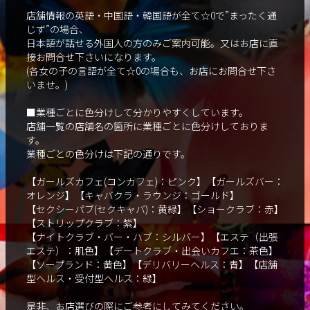
店舗情報の英語・中国語・韓国語が全て☆0で”まったく通
じず”の場合、
日本語が話せる外国人の方のみご案内可能。又はお店に直
接お問合せ下さいになります。
(各女の子の言語が全て☆0の場合も、お店にお問合せ下さ
いませ。)
■業種ごとに色分けして分かりやすくしています。
店舗一覧の店舗名の箇所に業種ごとに色分けしておりま
す。
業種ごとの色分けは下記の通りです。
【ガールズカフェ(コンカフェ)：ピンク】【ガールズバー：
オレンジ】【キャバクラ・ラウンジ：ゴールド】
【セクシーパブ(セクキャバ)：黄緑】【ショークラブ：赤】
【ストリップクラブ：紫】
【ナイトクラブ・バー・ハブ：シルバー】【エステ（出張
エステ）：肌色】【デートクラブ・出会いカフエ：茶色】
【ソープランド：黄色】【デリバリーヘルス：青】【店舗
型ヘルス・受付型ヘルス：緑】
是非、お店選びの際にご参考にしてみてください。