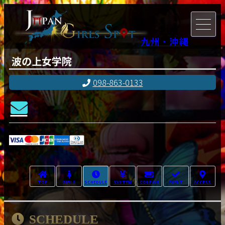
九州・沖縄
波の上女学院
098-863-0133
TOP
GIRLS
SCHEDULE
SYSTEM
COUPON
EVENT
ACCESS
SCHEDULE