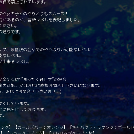
法律で禁止されています。
プや女の子とのやりとりもスムーズ！
力があるのか、言語レベルを表記しました。
ください。
の通りです。
。
ップ、最低限の会話でのやり取りが可能なレベル
能なレベル。
が出来るレベル。
全て☆0で”まったく通じず”の場合、
案内可能。又はお店に直接お問合せ下さいになります。
も、お店にお問合せ下さいませ。)
すくしています。
とに色分けしております。
す。
：ピンク】【ガールズバー：オレンジ】【キャバクラ・ラウンジ：ゴール
緑】【ショークラブ：赤】【ストリップクラブ：紫】