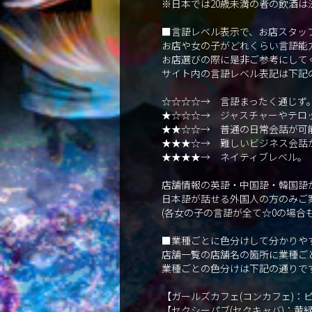
※日本では20歳未満の者の飲酒は
■言語レベル表示で、お店スタッ
お店や女の子がどれくらい言語能
お店選びの際に是非ご参考にして
サイト内の言語レベル表記は下記
☆☆☆☆→ 言語まったく通じず
★☆☆☆→ ジャスチャーやテロ
★★☆☆→ 普通の日常会話が可
★★★☆→ 難しいビジネス会話
★★★★→ ネイティブレベル。
店舗情報の英語・中国語・韓国語が
日本語が話せる外国人の方のみご
(各女の子の言語が全て☆0の場合
■業種ごとに色分けして分かりや
店舗一覧の店舗名の箇所に業種ご
業種ごとの色分けは下記の通りで
【ガールズカフェ(コンカフェ)
【セクシーパブ(セクキャバ)：黄