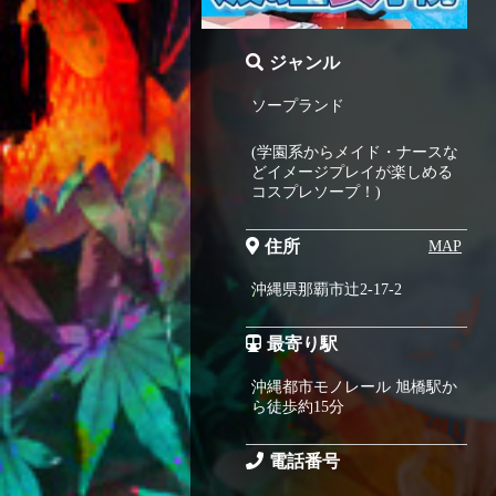
ジャンル
ソープランド
(学園系からメイド・ナースな
どイメージプレイが楽しめる
コスプレソープ！)
住所
MAP
沖縄県那覇市辻2-17-2
最寄り駅
沖縄都市モノレール 旭橋駅か
ら徒歩約15分
電話番号