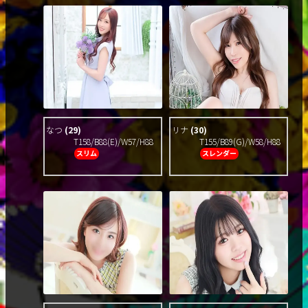
なつ
(29)
リナ
(30)
T158/B88(E)/W57/H88
T155/B89(G)/W58/H88
スリム
スレンダー