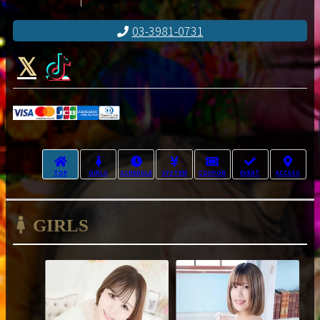
03-3981-0731
TOP
GIRLS
SCHEDULE
SYSTEM
COUPON
EVENT
ACCESS
GIRLS