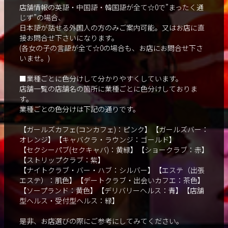
店舗情報の英語・中国語・韓国語が全て☆0で”まったく通
じず”の場合、
日本語が話せる外国人の方のみご案内可能。又はお店に直
接お問合せ下さいになります。
(各女の子の言語が全て☆0の場合も、お店にお問合せ下さ
いませ。)
■業種ごとに色分けして分かりやすくしています。
店舗一覧の店舗名の箇所に業種ごとに色分けしておりま
す。
業種ごとの色分けは下記の通りです。
【ガールズカフェ(コンカフェ)：ピンク】【ガールズバー：
オレンジ】【キャバクラ・ラウンジ：ゴールド】
【セクシーパブ(セクキャバ)：黄緑】【ショークラブ：赤】
【ストリップクラブ：紫】
【ナイトクラブ・バー・ハブ：シルバー】【エステ（出張
エステ）：肌色】【デートクラブ・出会いカフエ：茶色】
【ソープランド：黄色】【デリバリーヘルス：青】【店舗
型ヘルス・受付型ヘルス：緑】
是非、お店選びの際にご参考にしてみてください。