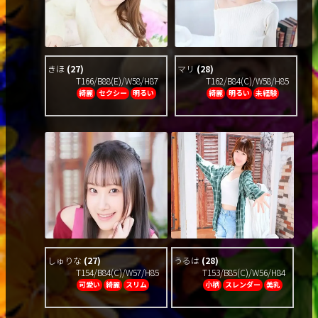
きほ
(27)
マリ
(28)
T166/B88(E)/W58/H87
T162/B84(C)/W58/H85
綺麗
セクシー
明るい
綺麗
明るい
未経験
しゅりな
(27)
うるは
(28)
T154/B84(C)/W57/H85
T153/B85(C)/W56/H84
可愛い
綺麗
スリム
小柄
スレンダー
美乳