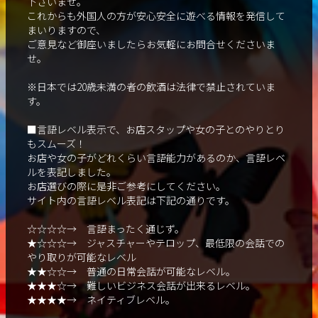
下さいませ。
これからも外国人の方が安心安全に遊べる情報を発信して
まいりますので、
ご意見など御座いましたらお気軽にお問合せくださいま
せ。
※日本では20歳未満の者の飲酒は法律で禁止されていま
す。
■言語レベル表示で、お店スタップや女の子とのやりとり
もスムーズ！
お店や女の子がどれくらい言語能力があるのか、言語レベ
ルを表記しました。
お店選びの際に是非ご参考にしてください。
サイト内の言語レベル表記は下記の通りです。
☆☆☆☆→ 言語まったく通じず。
★☆☆☆→ ジャスチャーやテロップ、最低限の会話での
やり取りが可能なレベル
★★☆☆→ 普通の日常会話が可能なレベル。
★★★☆→ 難しいビジネス会話が出来るレベル。
★★★★→ ネイティブレベル。