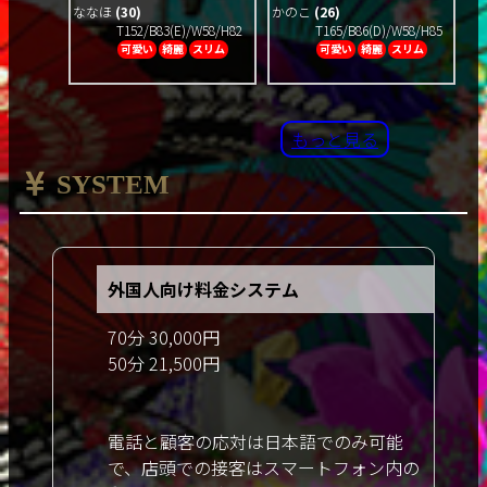
ななほ
(30)
かのこ
(26)
T152/B83(E)/W58/H82
T165/B86(D)/W58/H85
可愛い
綺麗
スリム
可愛い
綺麗
スリム
もっと見る
SYSTEM
外国人向け料金システム
70分 30,000円
50分 21,500円
電話と顧客の応対は日本語でのみ可能
で、店頭での接客はスマートフォン内の