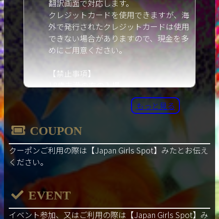
翻訳画面で対応します。
クレジットカードを使用できますが、海
外で発行されたクレジットカードは使用
できない場合がありますので、現金を多
めにご用意ください。
【禁止事項】
18歳未満の方の入場。
女の子が嫌いな行動、暴力的な言動。
もっと見る
携帯電話、デジタルカメラなどによる盗
撮、盗聴行為。
COUPON
違法薬物の使用。薬物の持ち込み。
お酒に酔った方。
クーポンご利用の際は
【Japan Girls Spot】
みたとお伝え
性感染症や感染症に感染した人。
ください。
EVENT
イベント参加、又はご利用の際は
【Japan Girls Spot】
み