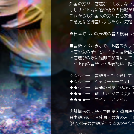
外国の方がお店選びに失敗しない
もしサイト内に嘘や偽りの情報が
これからも外国人の方が安心安全
ご意見など御座いましたらお気軽
※日本では20歳未満の者の飲酒は
■言語レベル表示で、お店スタッ
お店や女の子がどれくらい言語能
お店選びの際に是非ご参考にして
サイト内の言語レベル表記は下記
☆☆☆☆→ 言語まったく通じず
★☆☆☆→ ジャスチャーやテロ
★★☆☆→ 普通の日常会話が可
★★★☆→ 難しいビジネス会話
★★★★→ ネイティブレベル。
店舗情報の英語・中国語・韓国語が
日本語が話せる外国人の方のみご
(各女の子の言語が全て☆0の場合