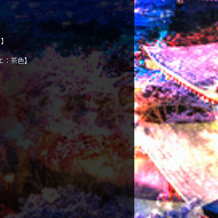
ド】
エ：茶色】