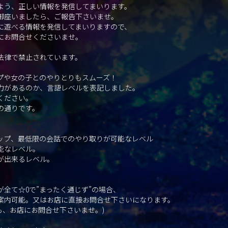
よう、正しい情報を発信してまいります。
御座いましたら、ご報告下さいませ。
に遊べる情報を発信してまいりますので、
にお問合せくださいませ。
法律で禁止されています。
プや女の子とのやりとりもスムーズ！
力があるのか、言語レベルを表記しました。
ください。
の通りです。
。
ップ、最低限の会話でのやり取りが可能なレベル
能なレベル。
が出来るレベル。
全て☆0で”まったく通じず”の場合、
案内可能。又はお店に直接お問合せ下さいになります。
も、お店にお問合せ下さいませ。)