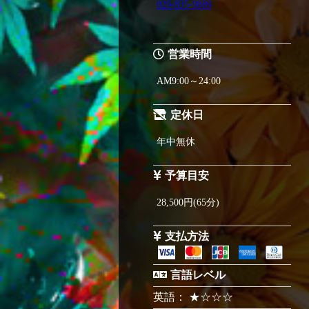
029-835-9889
営業時間
AM9:00～24:00
定休日
年中無休
予算目安
28,500円(65分)
支払方法
言語レベル
英語： ★☆☆☆