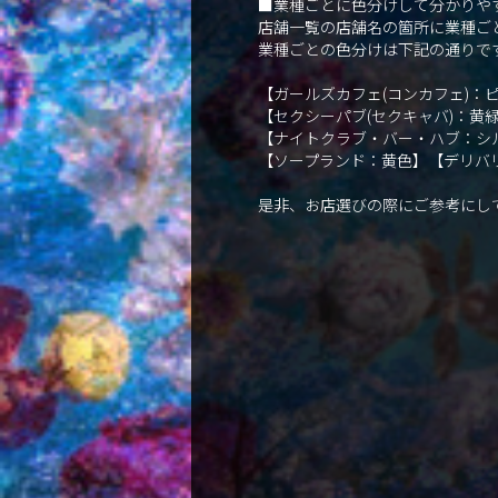
■業種ごとに色分けして分かりや
店舗一覧の店舗名の箇所に業種ご
業種ごとの色分けは下記の通りで
【ガールズカフェ(コンカフェ)
【セクシーパブ(セクキャバ)：黄
【ナイトクラブ・バー・ハブ：シ
【ソープランド：黄色】【デリバ
是非、お店選びの際にご参考にし