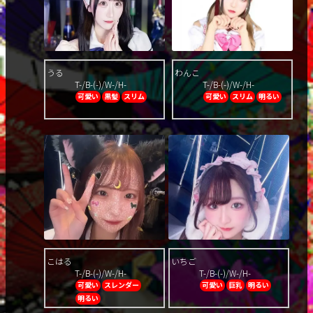
うる
わんこ
T-/B-(-)/W-/H-
T-/B-(-)/W-/H-
可愛い
黒髪
スリム
可愛い
スリム
明るい
こはる
いちご
T-/B-(-)/W-/H-
T-/B-(-)/W-/H-
可愛い
スレンダー
可愛い
巨乳
明るい
明るい