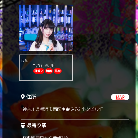
もな
T-/B-(-)/W-/H-
可愛い
綺麗
黒髪
住所
MAP
神奈川県横浜市西区南幸 2-7-3 小安ビル4F
最寄り駅
横浜駅西口から徒歩3分