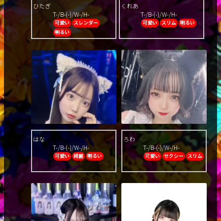
ひたぎ
くれあ
T-/B-(-)/W-/H-
T-/B-(-)/W-/H-
可愛い
スレンダー
可愛い
スリム
明るい
明るい
はな
ろわ
T-/B-(-)/W-/H-
T-/B-(-)/W-/H-
可愛い
綺麗
明るい
可愛い
セクシー
スリム