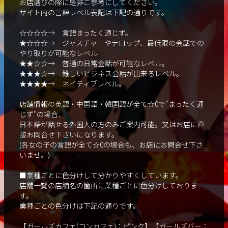
お店選びの際に是非ご参考にしてください。
サイト内の言語レベル表記は下記の通りです。
☆☆☆☆→ 言語まったく通じず。
★☆☆☆→ ジャスチャーやテロップ、最低限の会話での
やり取りが可能なレベル
★★☆☆→ 普通の日常会話が可能なレベル。
★★★☆→ 難しいビジネス会話が出来るレベル。
★★★★→ ネイティブレベル。
店舗情報の英語・中国語・韓国語が全て☆0で”まったく通
じず”の場合、
日本語が話せる外国人の方のみご案内可能。又はお店に直
接お問合せ下さいになります。
(各女の子の言語が全て☆0の場合も、お店にお問合せ下さ
いませ。)
■業種ごとに色分けして分かりやすくしています。
店舗一覧の店舗名の箇所に業種ごとに色分けしておりま
す。
業種ごとの色分けは下記の通りです。
【ガールズカフェ(コンカフェ)：ピンク】【ガールズバー：