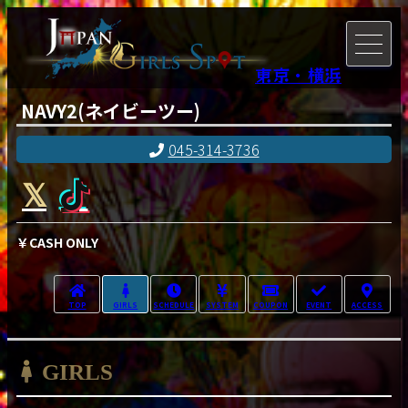
東京・横浜
NAVY2(ネイビーツー)
045-314-3736
￥CASH ONLY
TOP
GIRLS
SCHEDULE
SYSTEM
COUPON
EVENT
ACCESS
GIRLS