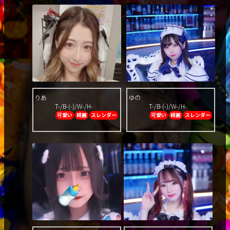
りあ
ゆの
T-/B-(-)/W-/H-
T-/B-(-)/W-/H-
可愛い
綺麗
スレンダー
可愛い
綺麗
スレンダー