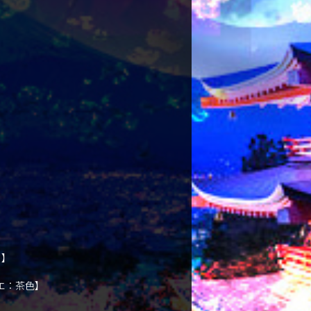
ド】
エ：茶色】