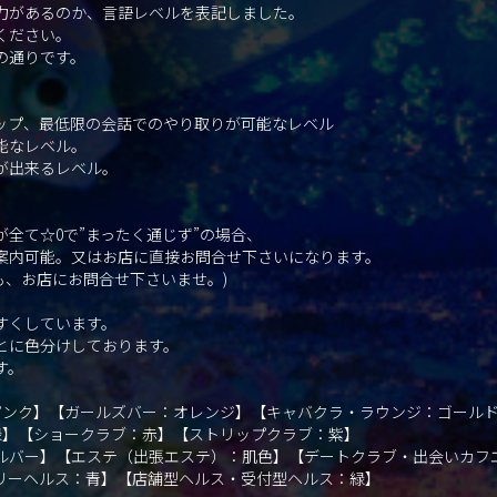
力があるのか、言語レベルを表記しました。
ください。
の通りです。
。
ップ、最低限の会話でのやり取りが可能なレベル
能なレベル。
が出来るレベル。
全て☆0で”まったく通じず”の場合、
案内可能。又はお店に直接お問合せ下さいになります。
も、お店にお問合せ下さいませ。)
すくしています。
とに色分けしております。
す。
：ピンク】【ガールズバー：オレンジ】【キャバクラ・ラウンジ：ゴール
緑】【ショークラブ：赤】【ストリップクラブ：紫】
ルバー】【エステ（出張エステ）：肌色】【デートクラブ・出会いカフ
リーヘルス：青】【店舗型ヘルス・受付型ヘルス：緑】