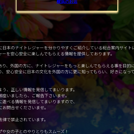
横浜のお店
に日本のナイトレジャーを分かりやすくご紹介している総合案内サイト
ャーを安心安全に楽しんでもらえる情報を提供しております。
あり、外国の方に、ナイトレジャーをもっと楽しんでもらえる事を目的
り、安心安全に日本の文化を外国の方に更に知ってもらい、好きになっ
。
よう、正しい情報を発信してまいります。
御座いましたら、ご報告下さいませ。
に遊べる情報を発信してまいりますので、
にお問合せくださいませ。
法律で禁止されています。
プや女の子とのやりとりもスムーズ！