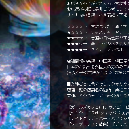
お店や女の子がどれくらい言語能
お店選びの際に是非ご参考にして
サイト内の言語レベル表記は下記
☆☆☆☆→ 言語まったく通じず
★☆☆☆→ ジャスチャーやテロ
★★☆☆→ 普通の日常会話が可
★★★☆→ 難しいビジネス会話
★★★★→ ネイティブレベル。
店舗情報の英語・中国語・韓国語が
日本語が話せる外国人の方のみご
(各女の子の言語が全て☆0の場合
■業種ごとに色分けして分かりや
店舗一覧の店舗名の箇所に業種ご
業種ごとの色分けは下記の通りで
【ガールズカフェ(コンカフェ)
【セクシーパブ(セクキャバ)：黄
【ナイトクラブ・バー・ハブ：シ
【ソープランド：黄色】【デリバ