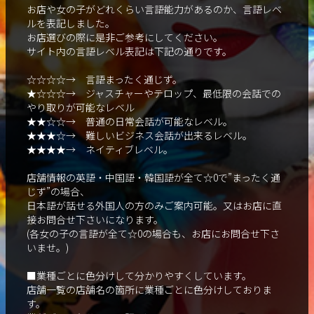
お店や女の子がどれくらい言語能力があるのか、言語レベ
ルを表記しました。
お店選びの際に是非ご参考にしてください。
サイト内の言語レベル表記は下記の通りです。
☆☆☆☆→ 言語まったく通じず。
★☆☆☆→ ジャスチャーやテロップ、最低限の会話での
やり取りが可能なレベル
★★☆☆→ 普通の日常会話が可能なレベル。
★★★☆→ 難しいビジネス会話が出来るレベル。
★★★★→ ネイティブレベル。
店舗情報の英語・中国語・韓国語が全て☆0で”まったく通
じず”の場合、
日本語が話せる外国人の方のみご案内可能。又はお店に直
接お問合せ下さいになります。
(各女の子の言語が全て☆0の場合も、お店にお問合せ下さ
いませ。)
■業種ごとに色分けして分かりやすくしています。
店舗一覧の店舗名の箇所に業種ごとに色分けしておりま
す。