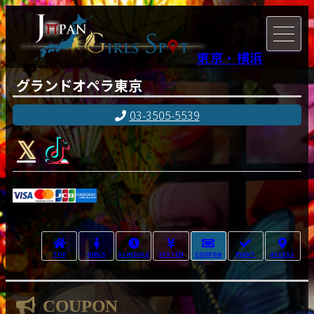
東京・横浜
グランドオペラ東京
03-3505-5539
TOP
GIRLS
SCHEDULE
SYSTEM
COUPON
EVENT
ACCESS
COUPON