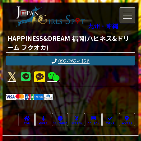
九州・沖縄
HAPPINESS&DREAM 福岡(ハピネス&ドリ
ーム フクオカ)
092-262-4126
TOP
GIRLS
SCHEDULE
SYSTEM
COUPON
EVENT
ACCESS