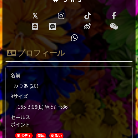
プロフィール
名前
みりあ (20)
3サイズ
T:165 B:88(E) W:57 H:86
セールス
ポイント
美ボディ
美尻
明るい