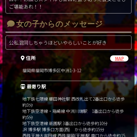
ご堪能あれ！！
女の子からのメッセージ
公私混同しちゃうほどいやらしいことが好き
住所
MAP
福岡県福岡市博多区中洲1-3-12
最寄り駅
地下鉄七隈線 櫛田神社駅 西改札出て2番出口から徒歩
約3分
地下鉄空港線・箱崎線 中洲川端駅 1番出口から徒歩
約5分
地下鉄空港線 祇園駅 3番出口から徒歩約10分
JR 博多駅 博多口方面(西) から徒歩約15分
西鉄天神大牟田線 西鉄福岡(天神)駅 南口から徒歩約15