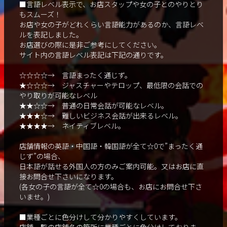
■言語レベル表示で、お店スタップや女の子とのやりとり
もスムーズ！
お店や女の子がどれくらい言語能力があるのか、言語レベ
ルを表記しました。
お店選びの際に是非ご参考にしてください。
サイト内の言語レベル表記は下記の通りです。
☆☆☆☆→ 言語まったく通じず。
★☆☆☆→ ジャスチャーやテロップ、最低限の会話での
やり取りが可能なレベル
★★☆☆→ 普通の日常会話が可能なレベル。
★★★☆→ 難しいビジネス会話が出来るレベル。
★★★★→ ネイティブレベル。
店舗情報の英語・中国語・韓国語が全て☆0で”まったく通
じず”の場合、
日本語が話せる外国人の方のみご案内可能。又はお店に直
接お問合せ下さいになります。
(各女の子の言語が全て☆0の場合も、お店にお問合せ下さ
いませ。)
■業種ごとに色分けして分かりやすくしています。
店舗一覧の店舗名の箇所に業種ごとに色分けしておりま