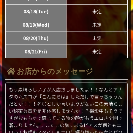
08/18(Tue)
未定
08/19(Wed)
未定
08/20(Thu)
未定
08/21(Fri)
未定
お店からのメッセージ
もう素晴らしい子が入店致しましたよ！！なんとアナ
タのムスコが『こんにちは』しただけで言っちゃうん
だとか！！！名〇としか言いようがないこの素晴らし
い秘密兵器を是非体感しませんか！？撮影中もそうで
すがおもちゃで感じている時の顔がもうエロさ全開で
溜まりません,,,。またこの胸にあるピアスが何ともエ
ロい！お顔もスタイルもエロに振り切った彼女とぜひ