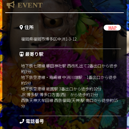
EVENT
住所
MAP
福岡県福岡市博多区中洲1-3-12
最寄り駅
地下鉄七隈線 櫛田神社駅 西改札出て2番出口から徒歩
約3分
地下鉄空港線・箱崎線 中洲川端駅 1番出口から徒歩
約5分
地下鉄空港線 祇園駅 3番出口から徒歩約10分
JR 博多駅 博多口方面(西) から徒歩約15分
西鉄天神大牟田線 西鉄福岡(天神)駅 南口から徒歩約15
分
電話番号