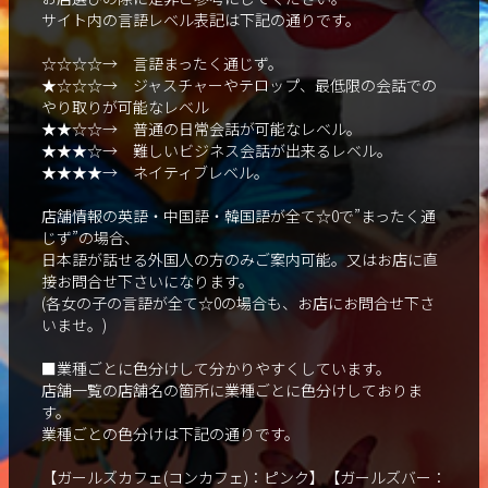
サイト内の言語レベル表記は下記の通りです。
☆☆☆☆→ 言語まったく通じず。
★☆☆☆→ ジャスチャーやテロップ、最低限の会話での
やり取りが可能なレベル
★★☆☆→ 普通の日常会話が可能なレベル。
★★★☆→ 難しいビジネス会話が出来るレベル。
★★★★→ ネイティブレベル。
店舗情報の英語・中国語・韓国語が全て☆0で”まったく通
じず”の場合、
日本語が話せる外国人の方のみご案内可能。又はお店に直
接お問合せ下さいになります。
(各女の子の言語が全て☆0の場合も、お店にお問合せ下さ
いませ。)
■業種ごとに色分けして分かりやすくしています。
店舗一覧の店舗名の箇所に業種ごとに色分けしておりま
す。
業種ごとの色分けは下記の通りです。
【ガールズカフェ(コンカフェ)：ピンク】【ガールズバー：