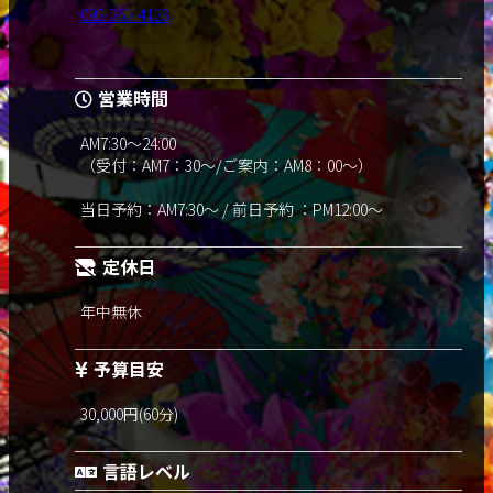
092-262-4126
営業時間
AM7:30～24:00
（受付：AM7：30～/ご案内：AM8：00～）
当日予約：AM7:30～ / 前日予約 ：PM12:00～
定休日
年中無休
予算目安
30,000円(60分)
言語レベル