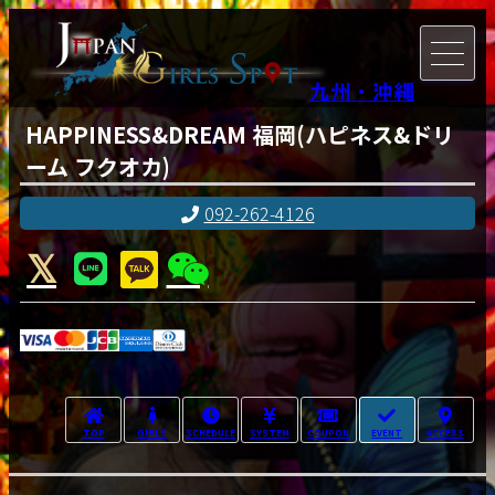
九州・沖縄
HAPPINESS&DREAM 福岡(ハピネス&ドリ
ーム フクオカ)
092-262-4126
TOP
GIRLS
SCHEDULE
SYSTEM
COUPON
EVENT
ACCESS