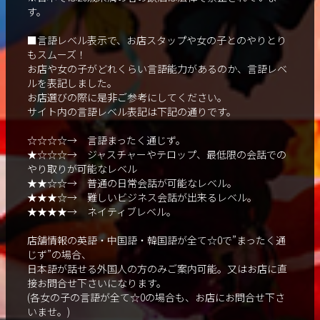
す。
■言語レベル表示で、お店スタップや女の子とのやりとり
もスムーズ！
お店や女の子がどれくらい言語能力があるのか、言語レベ
ルを表記しました。
お店選びの際に是非ご参考にしてください。
サイト内の言語レベル表記は下記の通りです。
☆☆☆☆→ 言語まったく通じず。
★☆☆☆→ ジャスチャーやテロップ、最低限の会話での
やり取りが可能なレベル
★★☆☆→ 普通の日常会話が可能なレベル。
★★★☆→ 難しいビジネス会話が出来るレベル。
★★★★→ ネイティブレベル。
店舗情報の英語・中国語・韓国語が全て☆0で”まったく通
じず”の場合、
日本語が話せる外国人の方のみご案内可能。又はお店に直
接お問合せ下さいになります。
(各女の子の言語が全て☆0の場合も、お店にお問合せ下さ
いませ。)