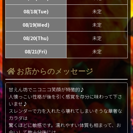
08/18(Tue)
未定
08/19(Wed)
未定
08/20(Thu)
未定
08/21(Fri)
未定
お店からのメッセージ
甘えん坊でニコニコ笑顔が特徴的♪
人懐っこい性格が後を引く感覚を存分に味わって下さ
いませ♪
スレンダーで力を入れたら壊れてしまいそうな華奢な
カラダは
驚くほどに敏感です。濡れやすい体質も相まって、お
会いして数十分後には