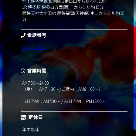
地下鉄空港線 祇園駅 3番出口から徒歩約10分
JR 博多駅 博多口方面(西) から徒歩約15分
西鉄天神大牟田線 西鉄福岡(天神)駅 南口から徒歩約15
分
電話番号
092-262-4126
営業時間
AM7:30～24:00
（受付：AM7：30～/ご案内：AM8：00～）
当日予約：AM7:30～ / 前日予約 ：PM12:00～
定休日
年中無休