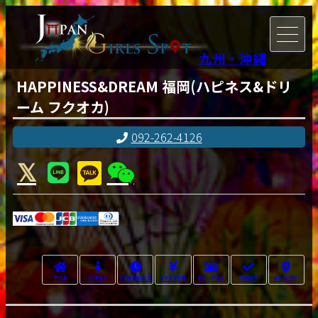
九州・沖縄
HAPPINESS&DREAM 福岡(ハピネス&ドリ
ーム フクオカ)
092-262-4126
TOP
GIRLS
SCHEDULE
SYSTEM
COUPON
EVENT
ACCESS