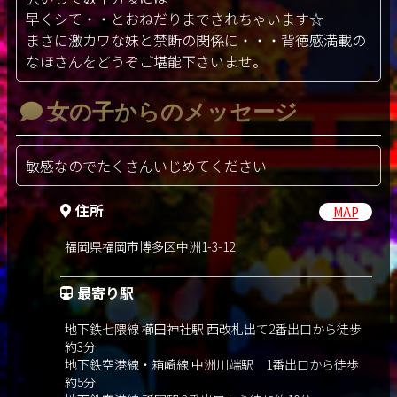
早くシて・・とおねだりまでされちゃいます☆
まさに激カワな妹と禁断の関係に・・・背徳感満載の
なほさんをどうぞご堪能下さいませ。
女の子からのメッセージ
敏感なのでたくさんいじめてください
住所
MAP
福岡県福岡市博多区中洲1-3-12
最寄り駅
地下鉄七隈線 櫛田神社駅 西改札出て2番出口から徒歩
約3分
地下鉄空港線・箱崎線 中洲川端駅 1番出口から徒歩
約5分