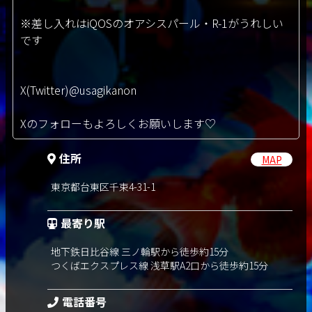
※差し入れはiQOSのオアシスパール・R-1がうれしい
です
X(Twitter)@usagikanon
Xのフォローもよろしくお願いします♡
住所
MAP
東京都台東区千束4-31-1
最寄り駅
地下鉄日比谷線 三ノ輪駅から徒歩約15分
つくばエクスプレス線 浅草駅A2口から徒歩約15分
電話番号