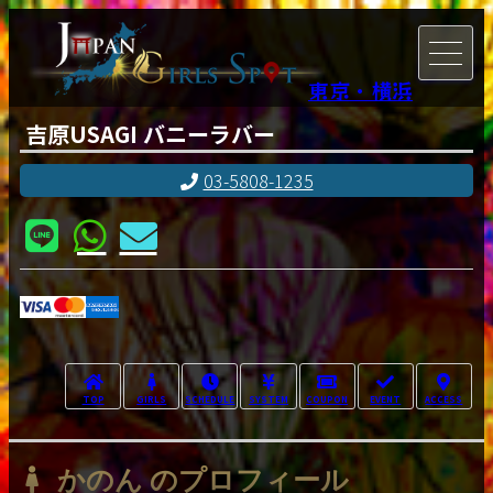
東京・横浜
吉原USAGI バニーラバー
03-5808-1235
TOP
GIRLS
SCHEDULE
SYSTEM
COUPON
EVENT
ACCESS
かのん のプロフィール