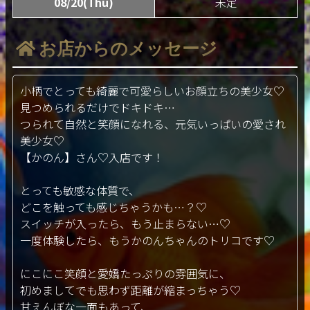
08/20(Thu)
未定
お店からのメッセージ
小柄でとっても綺麗で可愛らしいお顔立ちの美少女♡
見つめられるだけでドキドキ…
つられて自然と笑顔になれる、元気いっぱいの愛され
美少女♡
【かのん】さん♡入店です！
とっても敏感な体質で、
どこを触っても感じちゃうかも…？♡
スイッチが入ったら、もう止まらない…♡
一度体験したら、もうかのんちゃんのトリコです♡
にこにこ笑顔と愛嬌たっぷりの雰囲気に、
初めましてでも思わず距離が縮まっちゃう♡
甘えんぼな一面もあって、