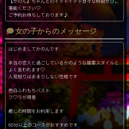
【かのん】ちゃんとのイチャイチャ甘々な時間ぜひご
堪能ください♡
ご予約お待ちしております♪
女の子からのメッセージ
はじめましてかのんです
本当の恋人と過ごしているかのような接客スタイルと
よく言われます♡
人見知りはあまりしない性格です
色白ふわもちバスト
フ♡ラが得意
癒しの時間をお約束します
60分以上のコースがおすすめです