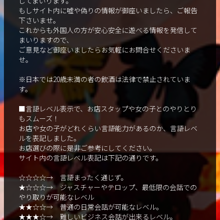
してまいります。
もしサイト内に嘘や偽りの情報が御座いましたら、ご報告
下さいませ。
これからも外国人の方が安心安全に遊べる情報を発信して
まいりますので、
ご意見など御座いましたらお気軽にお問合せくださいま
せ。
※日本では20歳未満の者の飲酒は法律で禁止されていま
す。
■言語レベル表示で、お店スタップや女の子とのやりとり
もスムーズ！
お店や女の子がどれくらい言語能力があるのか、言語レベ
ルを表記しました。
お店選びの際に是非ご参考にしてください。
サイト内の言語レベル表記は下記の通りです。
☆☆☆☆→ 言語まったく通じず。
★☆☆☆→ ジャスチャーやテロップ、最低限の会話での
やり取りが可能なレベル
★★☆☆→ 普通の日常会話が可能なレベル。
★★★☆→ 難しいビジネス会話が出来るレベル。