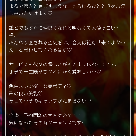
まるで恋人と過ごすような、とろけるひとときをお楽
しみいただけます♡
誰とでもすぐに仲良くなれる明るくて人懐っこい性
格、
ふんわり癒される空気感は、会えば絶対「来てよかっ
た」と思わせてくれるはず♡
サービスも彼女の優しさがそのまま伝わってきて、
丁寧で一生懸命さがとにかく愛おしい…♡
色白スレンダーな美ボディ♡
形の良い美乳♡
そして…そのギャップがたまらない♡
今後、予約困難の大人気必至！！
気になったその時がチャンスです♡