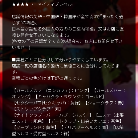
★★★★→ ネイティブレベル。
店舗情報の英語・中国語・韓国語が全て☆0で”まったく通
じず”の場合、
日本語が話せる外国人の方のみご案内可能。又はお店に直
接お問合せ下さいになります。
(各女の子の言語が全て☆0の場合も、お店にお問合せ下さ
いませ。)
■業種ごとに色分けして分かりやすくしています。
店舗一覧の店舗名の箇所に業種ごとに色分けしておりま
す。
業種ごとの色分けは下記の通りです。
【ガールズカフェ(コンカフェ)：ピンク】【ガールズバー：
オレンジ】【キャバクラ・ラウンジ：ゴールド】
【セクシーパブ(セクキャバ)：黄緑】【ショークラブ：赤】
【ストリップクラブ：紫】
【ナイトクラブ・バー・ハブ：シルバー】【エステ（出張
エステ）：肌色】【デートクラブ・出会いカフエ：茶色】
【ソープランド：黄色】【デリバリーヘルス：青】【店舗
型ヘルス・受付型ヘルス：緑】