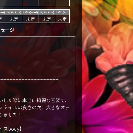
Mon)
08/18(Tue)
08/19(Wed)
08/20(Thu)
08/21(Fri)
定
未定
未定
未定
未定
ッセージ
----------------------------------------
いした際に本当に綺麗な容姿で、
スタイルの良さの次に大きなオッ
りました！
スbody】