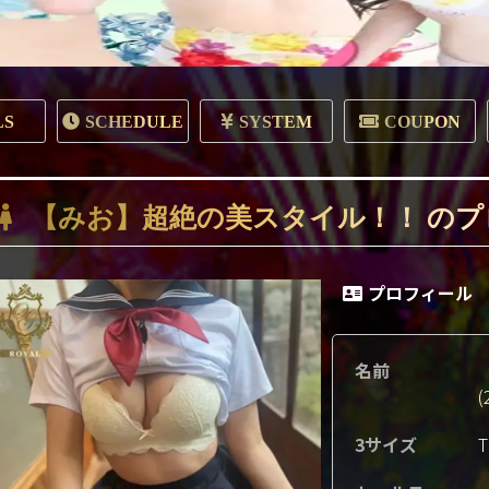
LS
SCHEDULE
SYSTEM
COUPON
【みお】超絶の美スタイル！！ のプ
プロフィール
名前
(
3サイズ
T