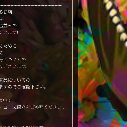
--------------------------------------------
るお店
は
店並みの
ゃいます!
くために
に
等についての
りございます。
重品についての
ますのでご確認下さい。
ついて
・コース紹介をご参照ください。