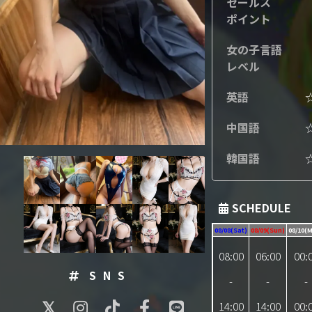
セールス
ポイント
女の子言語
レベル
英語
中国語
韓国語
SCHEDULE
08/08(Sat)
08/09(Sun)
08/10(
08:00
06:00
00:
SNS
-
-
-
14:00
14:00
00: