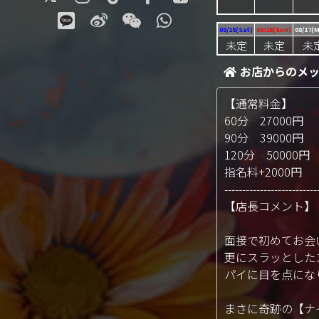
08/15(Sat)
08/16(Sun)
08/17(
未定
未定
未
お店からのメ
【通常料金】
60分 27000円
90分 39000円
120分 50000円
指名料+2000円
--------------------------
【店長コメント】
面接で初めてお会
更にスラッとした
パイに目を点にな
まさに奇跡の【ナイ