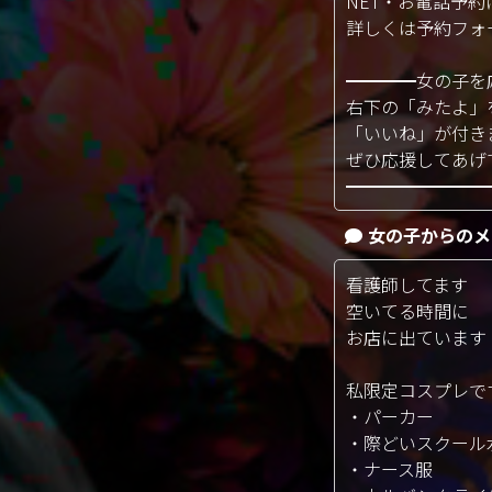
NET・お電話予
詳しくは予約フォ
━━━━女の子を
右下の「みたよ
「いいね」が
ぜひ応援してあげ
━━━━━━━━
女の子からのメ
看護師してます
空いてる時間に
お店に出ています
私限定コスプレで
・パーカー
・際どいスクール
・ナース服