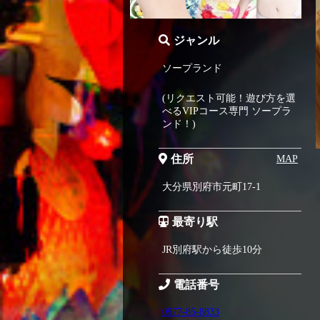
ジャンル
ソープランド
(リクエスト可能！遊び方を選
べるVIPコース専門 ソープラ
ンド！)
住所
MAP
大分県別府市元町17-1
最寄り駅
JR別府駅から徒歩10分
電話番号
0977-85-8833