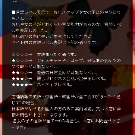
■言語レベル表示で、お店スタップや女の子とのやりとり
もスムーズ！
お店や女の子がどれくらい言語能力があるのか、言語レベ
ルを表記しました。
お店選びの際に是非ご参考にしてください。
サイト内の言語レベル表記は下記の通りです。
☆☆☆☆→ 言語まったく通じず。
★☆☆☆→ ジャスチャーやテロップ、最低限の会話での
やり取りが可能なレベル
★★☆☆→ 普通の日常会話が可能なレベル。
★★★☆→ 難しいビジネス会話が出来るレベル。
★★★★→ ネイティブレベル。
店舗情報の英語・中国語・韓国語が全て☆0で”まったく通
じず”の場合、
日本語が話せる外国人の方のみご案内可能。又はお店に直
接お問合せ下さいになります。
(各女の子の言語が全て☆0の場合も、お店にお問合せ下さ
いませ。)