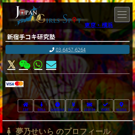
東京・横浜
新宿手コキ研究塾
03-6457-6264
TOP
GIRLS
SCHEDULE
SYSTEM
COUPON
EVENT
ACCESS
夢乃せいら のプロフィール