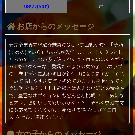
08/22(Sat)
未定
お店からのメッセージ
☆完全業界未経験☆魅惑のGカップ巨乳研修生「夢乃
(ゆめの)せいら」ちゃんが入学しました！くりっとし
たおめめに、つい吸い込まれそう…目元のほくろがと
ってもセクシーな、愛嬌たっぷりの女の子！Gカップ
の圧巻ボディに思わず目が釘付けになりますが、それ
でいて話しやすさ満点で初めての方でも緊張なんてす
ぐに吹き飛びます！未経験とは思えないほどの積極性
で、豊富なオプションにもどんどん挑戦中！「気にな
るアレ、お願いしてもいいかな…？」そんなワガママ
にも応えてくれるかも！今だけの“初々しさ×エロ
ス”をぜひご堪能ください！！
女の子からのメッセージ