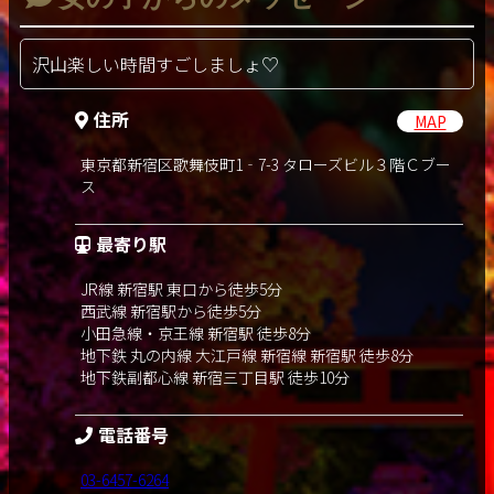
沢山楽しい時間すごしましょ♡
住所
MAP
東京都新宿区歌舞伎町1‐7-3 タローズビル３階Ｃブー
ス
最寄り駅
JR線 新宿駅 東口から徒歩5分
西武線 新宿駅から徒歩5分
小田急線・京王線 新宿駅 徒歩8分
地下鉄 丸の内線 大江戸線 新宿線 新宿駅 徒歩8分
地下鉄副都心線 新宿三丁目駅 徒歩10分
電話番号
03-6457-6264