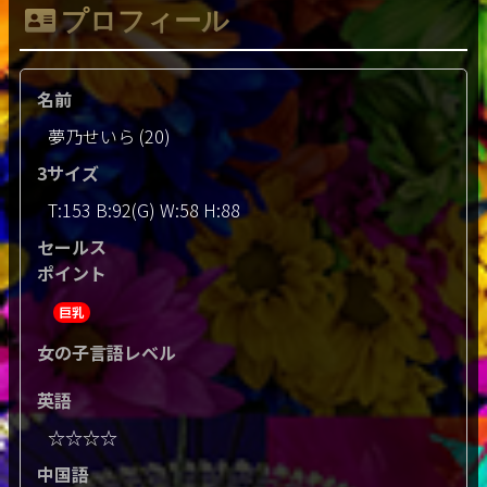
プロフィール
名前
夢乃せいら (20)
3サイズ
T:153 B:92(G) W:58 H:88
セールス
ポイント
巨乳
女の子言語レベル
英語
☆☆☆☆
中国語