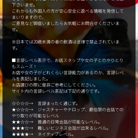
下さいませ。
これからも外国人の方が安心安全に遊べる情報を発信して
まいりますので、
ご意見など御座いましたらお気軽にお問合せくださいま
せ。
※日本では20歳未満の者の飲酒は法律で禁止されていま
す。
■言語レベル表示で、お店スタップや女の子とのやりとり
もスムーズ！
お店や女の子がどれくらい言語能力があるのか、言語レベ
ルを表記しました。
お店選びの際に是非ご参考にしてください。
サイト内の言語レベル表記は下記の通りです。
☆☆☆☆→ 言語まったく通じず。
★☆☆☆→ ジャスチャーやテロップ、最低限の会話での
やり取りが可能なレベル
★★☆☆→ 普通の日常会話が可能なレベル。
★★★☆→ 難しいビジネス会話が出来るレベル。
★★★★→ ネイティブレベル。