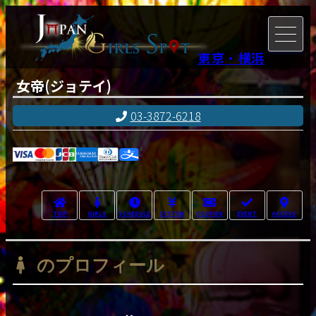
東京・横浜
女帝(ジョテイ)
03-3872-6218
TOP
GIRLS
SCHEDULE
SYSTEM
COUPON
EVENT
ACCESS
のプロフィール