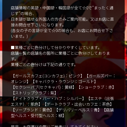
店舗情報の英語・中国語・韓国語が全て☆0で”まったく通
じず”の場合、
日本語が話せる外国人の方のみご案内可能。又はお店に直
接お問合せ下さいになります。
(各女の子の言語が全て☆0の場合も、お店にお問合せ下さ
いませ。)
■業種ごとに色分けして分かりやすくしています。
店舗一覧の店舗名の箇所に業種ごとに色分けしておりま
す。
業種ごとの色分けは下記の通りです。
【ガールズカフェ(コンカフェ)：ピンク】【ガールズバー：
オレンジ】【キャバクラ・ラウンジ：ゴールド】
【セクシーパブ(セクキャバ)：黄緑】【ショークラブ：赤】
【ストリップクラブ：紫】
【ナイトクラブ・バー・ハブ：シルバー】【エステ（出張
エステ）：肌色】【デートクラブ・出会いカフエ：茶色】
【ソープランド：黄色】【デリバリーヘルス：青】【店舗
型ヘルス・受付型ヘルス：緑】
是非、お店選びの際にご参考にしてみてください。