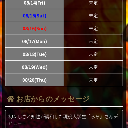
08/14(Fri)
未定
08/15(Sat)
未定
08/16(Sun)
未定
08/17(Mon)
未定
08/18(Tue)
未定
08/19(Wed)
未定
08/20(Thu)
未定
お店からのメッセージ
初々しさと知性が調和した現役大学生「らら」さんデ
ビュー！