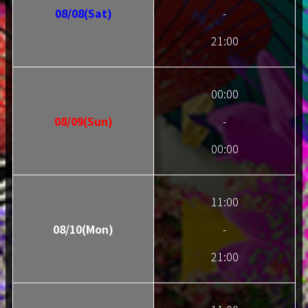
08/08(Sat)
-
21:00
00:00
08/09(Sun)
-
00:00
11:00
08/10(Mon)
-
21:00