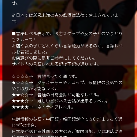
せ。
※日本では20歳未満の者の飲酒は法律で禁止されていま
す。
■言語レベル表示で、お店スタップや女の子とのやりとり
もスムーズ！
お店や女の子がどれくらい言語能力があるのか、言語レベ
ルを表記しました。
お店選びの際に是非ご参考にしてください。
サイト内の言語レベル表記は下記の通りです。
☆☆☆☆→ 言語まったく通じず。
★☆☆☆→ ジャスチャーやテロップ、最低限の会話での
やり取りが可能なレベル
★★☆☆→ 普通の日常会話が可能なレベル。
★★★☆→ 難しいビジネス会話が出来るレベル。
★★★★→ ネイティブレベル。
店舗情報の英語・中国語・韓国語が全て☆0で”まったく通
じず”の場合、
日本語が話せる外国人の方のみご案内可能。又はお店に直