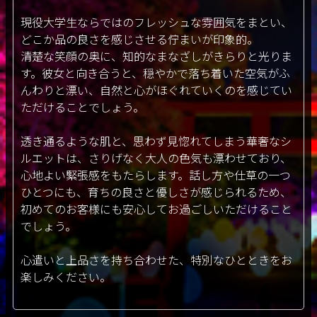
現役大学生ならではのフレッシュな雰囲気をまとい、
どこか品の良さを感じさせる佇まいが印象的。
清楚な笑顔の奥に、知的なまなざしがきらりと光りま
す。彼女と向き合うと、穏やかで落ち着いた空気がふ
んわりと漂い、自然と心がほぐれていくのを感じてい
ただけることでしょう。
透き通るような肌と、思わず見惚れてしまう華奢なシ
ルエットは、さりげなく大人の色気も漂わせており、
心地よい緊張感をもたらします。話し方や仕草の一つ
ひとつにも、育ちの良さと優しさが感じられるため、
初めてのお客様にも安心してお過ごしいただけること
でしょう。
心遣いと上品さを持ち合わせた、特別なひとときをお
楽しみください。