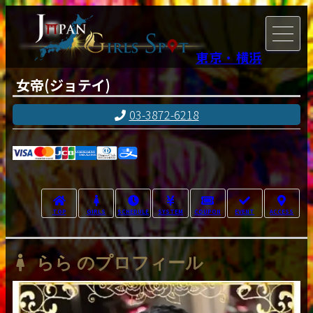
東京・横浜
女帝(ジョテイ)
03-3872-6218
TOP
GIRLS
SCHEDULE
SYSTEM
COUPON
EVENT
ACCESS
らら のプロフィール