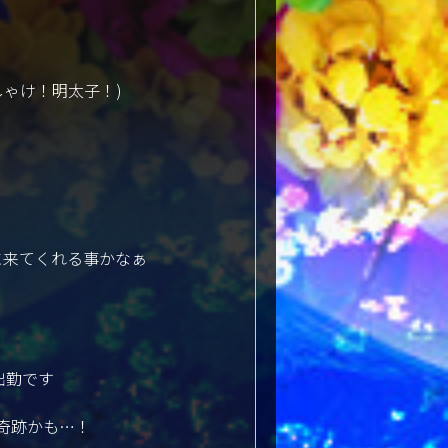
、
しゃけ！明太子！)
来てくれる事かなぁ‪‪
出勤です
奇跡かも…！