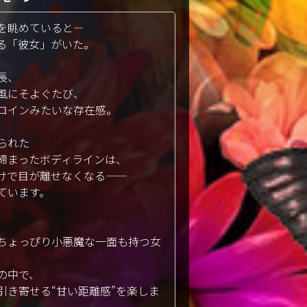
眺めていると――
る「彼女」がいた。
長、
風にそよぐたび、
ロインみたいな存在感。
られた
締まったボディラインは、
で目が離せなくなる――
ています。
ちょっぴり小悪魔な一面も持つ女
の中で、
引き寄せる“甘い距離感”を楽しま