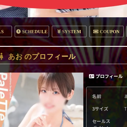
LS
SCHEDULE
SYSTEM
COUPON
あお のプロフィール
プロフィール
名前
あ
3サイズ
T
セールス