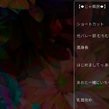
【🍁じゃ県民🍁】
ショートカット
元バレー部 むち
高身長
はじめましてっ 
あおと一緒にいち
乳首攻め