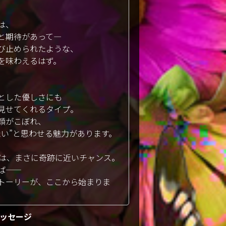
は、
期待があって――
び止められたような、
を味わえるはず。
とした優しさにも
見せてくれるタイプ。
顔がこぼれ、
たい”と思わせる魅力があります。
勤は、まさに奇跡に近いチャンス。
―
トーリーが、ここから始まりま
ッセージ