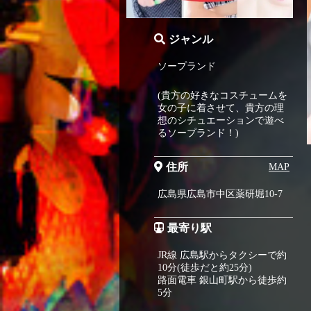
ジャンル
ソープランド
(貴方の好きなコスチュームを
女の子に着させて、貴方の理
想のシチュエーションで遊べ
るソープランド！)
住所
MAP
広島県広島市中区薬研堀10-7
最寄り駅
JR線 広島駅からタクシーで約
10分(徒歩だと約25分)
路面電車 銀山町駅から徒歩約
5分