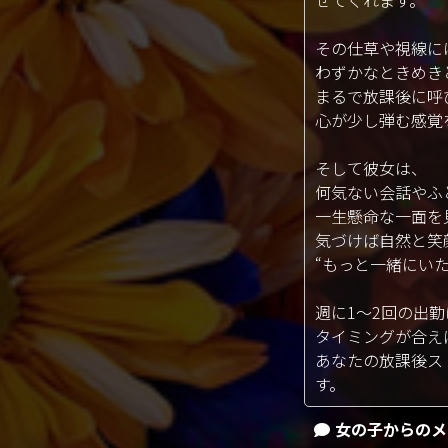
その仕草や視線に
わずかなときめきと
まるで放課後に呼
心が少し弾む感覚
そして彼女は、
何気ない会話やふ
一生懸命な一面を
気づけば自然と笑
“もっと一緒にい
週に1〜2回の出
タイミングが合えば―
あなたの放課後ス
す。
女の子からのメ