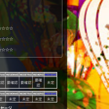
☆☆☆☆
☆☆☆☆
☆☆☆☆
Tue)
08/12(Wed)
08/13(Thu)
08/14(Fri)
08/15(Sat)
要確
確認
要確認
要確認
未定
認
Tue)
08/19(Wed)
08/20(Thu)
08/21(Fri)
08/22(Sat)
定
未定
未定
未定
未定
ッセージ