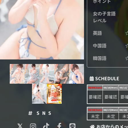
ポイント
女の子言語
レベル
英語
中国語
韓国語
SCHEDULE
08/09(Sun)
08/10(Mon)
08/11(
要確認
要確認
要
08/16(Sun)
08/17(Mon)
08/18(
SNS
未定
未定
未
お店からのメ