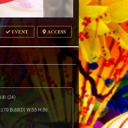
EVENT
ACCESS
お (24)
:170 B:88(D) W:55 H:86