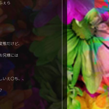
ふぇら
変態だけど、
お兄様には
しいえ〇ち、、
？